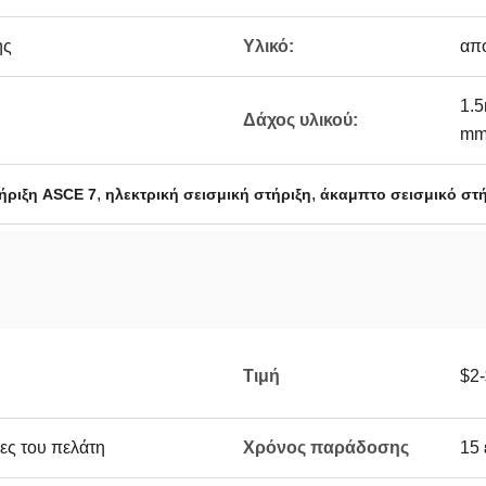
ης
Υλικό:
απ
1.5
Δάχος υλικού:
mm
,
,
ήριξη ASCE 7
ηλεκτρική σεισμική στήριξη
άκαμπτο σεισμικό στή
Τιμή
$2
ες του πελάτη
Χρόνος παράδοσης
15 