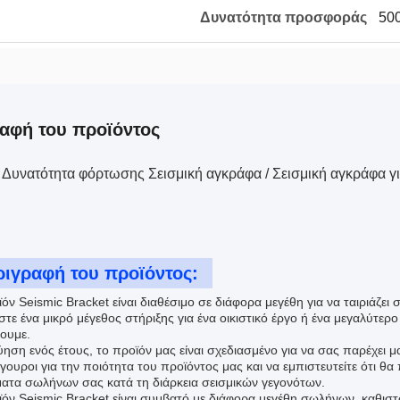
Δυνατότητα προσφοράς
500
αφή του προϊόντος
Δυνατότητα φόρτωσης Σεισμική αγκράφα / Σεισμική αγκράφα 
ριγραφή του προϊόντος:
όν Seismic Bracket είναι διαθέσιμο σε διάφορα μεγέθη για να ταιριάζει
στε ένα μικρό μέγεθος στήριξης για ένα οικιστικό έργο ή ένα μεγαλύτερ
ουμε.
ύηση ενός έτους, το προϊόν μας είναι σχεδιασμένο για να σας παρέχει 
ίγουροι για την ποιότητα του προϊόντος μας και να εμπιστευτείτε ότι θα
ατα σωλήνων σας κατά τη διάρκεια σεισμικών γεγονότων.
ϊόν Seismic Bracket είναι συμβατό με διάφορα μεγέθη σωλήνων, καθιστώ