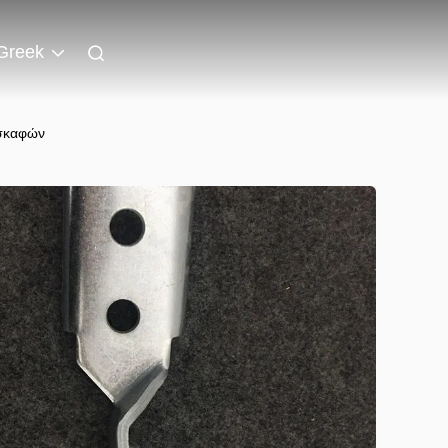
Greek
οσκαφών