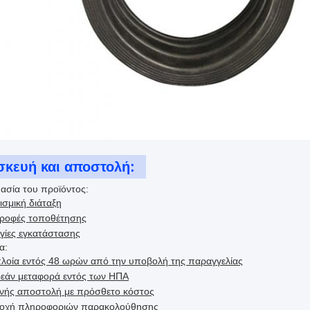
σκευή και αποστολή:
ασία του προϊόντος:
ισμική διάταξη
τροφές τοποθέτησης
γίες εγκατάστασης
α:
πλοία εντός 48 ωρών από την υποβολή της παραγγελίας
εάν μεταφορά εντός των ΗΠΑ
θνής αποστολή με πρόσθετο κόστος
οχή πληροφοριών παρακολούθησης