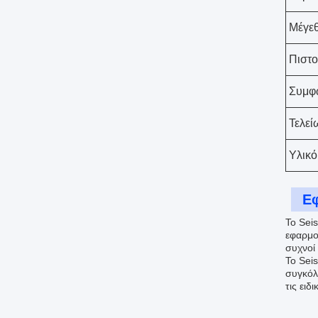
Μέγε
Πιστο
Συμφ
Τελεί
Υλικό
Ε
Το Sei
εφαρμογ
συχνοί 
Το Sei
συγκόλ
τις ειδ