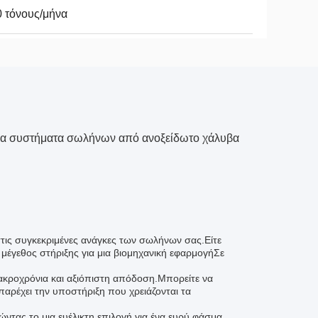
 τόνους/μήνα
για συστήματα σωλήνων από ανοξείδωτο χάλυβα
 στις συγκεκριμένες ανάγκες των σωλήνων σας.Είτε
ο μέγεθος στήριξης για μια βιομηχανική εφαρμογήΣε
μακροχρόνια και αξιόπιστη απόδοση.Μπορείτε να
 παρέχει την υποστήριξη που χρειάζονται τα
ντας το μια ευέλικτη επιλογή για ένα ευρύ φάσμα