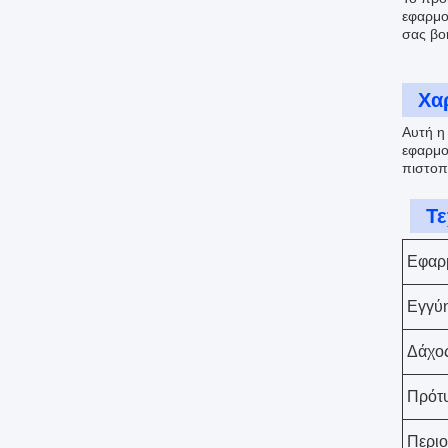
εφαρμο
σας βο
Χα
Αυτή η 
εφαρμο
πιστοπ
Τε
Εφαρ
Εγγύ
Δάχος
Πρότ
Περιο