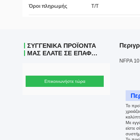
Όροι πληρωμής
Τ/Τ
Περιγρ
ΣΥΓΓΕΝΙΚΆ ΠΡΟΪΌΝΤΑ
ΜΑΣ ΕΛΆΤΕ ΣΕ ΕΠΑΦΉ ΜΕ
NFPA 10 
Επικοινωνήστε τώρα
Πε
Το προϊ
χρειάζε
καλύπτ
Με εγγ
είστε σ
συστήμ
Το προ