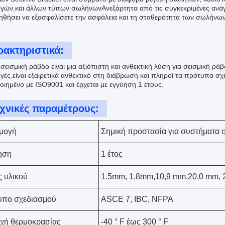
γών.και άλλων τύπων σωλήνωνΑνεξάρτητα από τις συγκεκριμένες ανάγκ
ηθήσει να εξασφαλίσετε την ασφάλεια και τη σταθερότητα των σωλήνων
ρακτηριστικά:
σεισμική ράβδο είναι μια αξιόπιστη και ανθεκτική λύση για σεισμική ρά
γές.είναι εξαιρετικά ανθεκτικό στη διάβρωση και πληροί τα πρότυπα σ
οιημένο με ISO9001 και έρχεται με εγγύηση 1 έτους.
χνικές παραμέτρους:
μογή
Σημική προστασία για συστήματα
ηση
1 έτος
 υλικού
1.5mm, 1.8mm,10,9 mm,20,0 mm,
υπο σχεδιασμού
ASCE 7, IBC, NFPA
χή θερμοκρασίας
-40 ° F έως 300 ° F