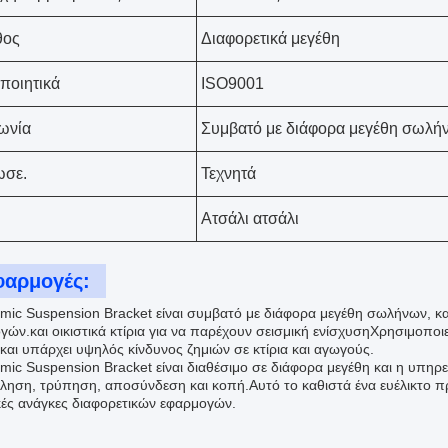
θος
Διαφορετικά μεγέθη
ποιητικά
ISO9001
ωνία
Συμβατό με διάφορα μεγέθη σωλή
ωσε.
Τεχνητά
Ατσάλι ατσάλι
φαρμογές:
smic Suspension Bracket είναι συμβατό με διάφορα μεγέθη σωλήνων, κα
ών.και οικιστικά κτίρια για να παρέχουν σεισμική ενίσχυσηΧρησιμοποιε
και υπάρχει υψηλός κίνδυνος ζημιών σε κτίρια και αγωγούς.
smic Suspension Bracket είναι διαθέσιμο σε διάφορα μεγέθη και η υπηρ
ληση, τρύπηση, αποσύνδεση και κοπή.Αυτό το καθιστά ένα ευέλικτο π
ικές ανάγκες διαφορετικών εφαρμογών.