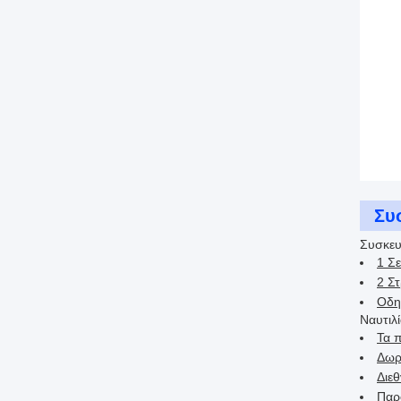
Συ
Συσκευ
1 Σε
2 Σ
Οδη
Ναυτιλί
Τα 
Δωρ
Διε
Παρ