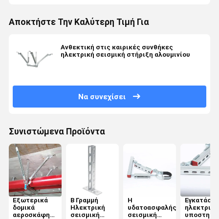
Αποκτήστε Την Καλύτερη Τιμή Για
Ανθεκτική στις καιρικές συνθήκες
ηλεκτρική σεισμική στήριξη αλουμινίου
Να συνεχίσει
Συνιστώμενα Προϊόντα
Εξωτερικά
Β Γραμμή
Η
Εγκατάστ
δομικά
Ηλεκτρική
υδατοασφαλής
ηλεκτρικ
αεροσκάφη
σεισμική
σεισμική
υποστημά