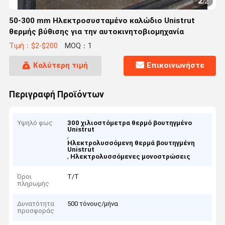
2
/
2
50-300 mm Ηλεκτροσυσταμένο καλώδιο Unistrut
θερμής βύθισης για την αυτοκινητοβιομηχανία
Τιμή：$2-$200
MOQ：1
Καλύτερη τιμή
Επικοινωνήστε
Περιγραφή Προϊόντων
Υψηλό φως
300 χιλιοστόμετρα θερμό βουτηγμένο
Unistrut
,
Ηλεκτρολυσσόμενη θερμά βουτηγμένη
Unistrut
,
Ηλεκτρολυσσόμενες μονοστρώσεις
Όροι
Τ/Τ
πληρωμής
Δυνατότητα
500 τόνους/μήνα
προσφοράς