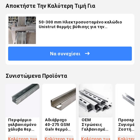
Αποκτήστε Την Καλύτερη Τιμή Για
50-300 mm Ηλεκτροσυσταμένο καλώδιο
Unistrut θερμής βύθισης για την
αυτοκινητοβιομηχανία
Να συνεχίσει
Συνιστώμενα Προϊόντα
Περφόρμιο
Αδιάβροχο
OEM
Προσαρμο
γαλβανισμένο
40-275 GSM
Στρώσεις
Ζυγισμένη
χάλυβα θερμά
Galv θερμό
Γαλβανισμένη
Ζεστή
βουτηγμένο
βουτηγμένο
Ηλεκτρική
Βύθιση
Unistrut C
Unistrut
Στροφή
Unistrut
Καλύτερη τιμή
Καλύτερη τιμή
Καλύτερη τιμή
Καλύτερη 