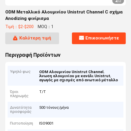
2
/
2
ODM Μεταλλικό Αλουμινίου Unistrut Channel C σχήμα
Anodizing φινίρισμα
Τιμή：$2-$200
MOQ：1
Καλύτερη τιμή
Επικοινωνήστε
Περιγραφή Προϊόντων
Υψηλό φως
,
ODM Αλουμινίου Unistrut Channel
,
Άνωση αλουμινίου με κανάλι Unistrut
αγωγός με σχισμές από ανωτικό μέταλλο
Όροι
Τ/Τ
πληρωμής
Δυνατότητα
500 τόνους/μήνα
προσφοράς
Πιστοποίηση
ISO9001