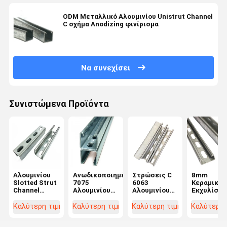
ODM Μεταλλικό Αλουμινίου Unistrut Channel
C σχήμα Anodizing φινίρισμα
Να συνεχίσει
Συνιστώμενα Προϊόντα
Αλουμινίου
Ανωδικοποιημένο
Στρώσεις C
8mm
Slotted Strut
7075
6063
Κεραμική
Channel
Αλουμινίου
Αλουμινίου
Εκχυλίστη
Framing
Strut
Unistrut
Channel
Unistrut
Framing
Channel
Αλουμινίο
Καλύτερη τιμή
Καλύτερη τιμή
Καλύτερη τιμή
Καλύτερη 
P1008
Channel
76x38 Για
Προφίλ Σλ
Ανθεκτικό
Ελαφρύς
κατασκευές
41x41