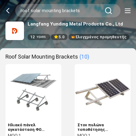
Langfang Yunding Metal Products Co., Ltd
12
5.0
Ελεγχμένος προμηθευτής
YEARS
Roof Solar Mounting Brackets
(10)
Ηλιακό πάνελ
Στον πυλώνα
εγκατάσταση ΦΩ
τοποθέτησης
υποστήριξης Φεγγαρό
φωτοβολταϊκών
MOQ:
1
MOQ:
1