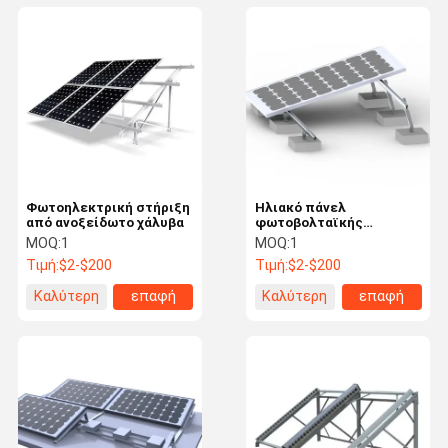
Φωτοηλεκτρική στήριξη
Ηλιακό πάνελ
από ανοξείδωτο χάλυβα
φωτοβολταϊκής
υποστήριξης
MOQ:
1
MOQ:
1
στηριγμένος σε σχήμα Z
Τιμή:
$2-$200
Τιμή:
$2-$200
για τροχόσπιτο με
κεραμίδα
Καλύτερη
επαφή
Καλύτερη
επαφή
τιμή
τιμή