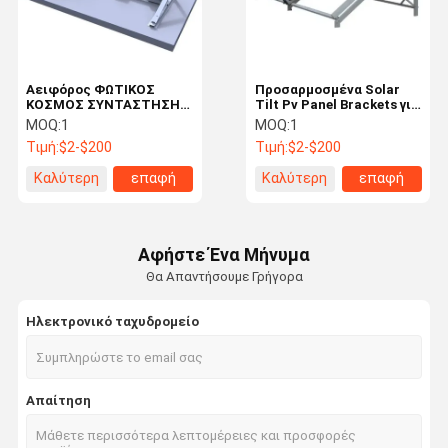
Αειφόρος ΦΩΤΙΚΟΣ
Προσαρμοσμένα Solar
ΚΟΣΜΟΣ ΣΥΝΤΑΣΤΗΣΗΣ
Tilt Pv Panel Brackets για
ΚΑΤ για ηλιακό πάνελ
την οροφή
MOQ:
1
MOQ:
1
ODM
Τιμή:
$2-$200
Τιμή:
$2-$200
Καλύτερη
επαφή
Καλύτερη
επαφή
τιμή
τιμή
Αφήστε Ένα Μήνυμα
Θα Απαντήσουμε Γρήγορα
Ηλεκτρονικό ταχυδρομείο
Σπίτι
Προϊόντα
Βίντεο
Σχετικά Με
Απαίτηση
Εμάς