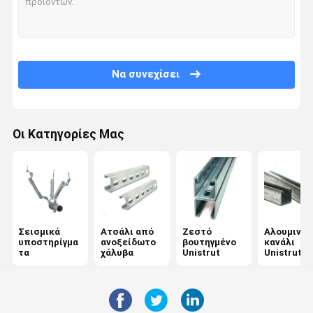
Γύρος
Ποιοτικός
Επαφή
Ειδήσεις
Εργοστασίων
Έλεγχος
Να συνεχίσει
Οι Κατηγορίες Μας
Όλες Οι
Ζητήστε Μια
Περιπτώσεις
Προσφορά
Σεισμικά υποστηρίγματα
Ατσάλι από ανοξείδωτο χάλυβα
Σεισμικά
Ατσάλι από
Ζεστό
Αλουμινέν
υποστηρίγμα
ανοξείδωτο
βουτηγμένο
κανάλι
Ζεστό βουτηγμένο Unistrut
τα
χάλυβα
Unistrut
Unistrut
Αλουμινένιο κανάλι Unistrut
Επικοινωνία με τα κράτη μέλη