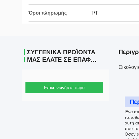
Όροι πληρωμής
Τ/Τ
Περιγρ
ΣΥΓΓΕΝΙΚΆ ΠΡΟΪΌΝΤΑ
ΜΑΣ ΕΛΆΤΕ ΣΕ ΕΠΑΦΉ ΜΕ
Οικολογι
Επικοινωνήστε τώρα
Πε
Ένα απ
τοποθε
αυτή α
που το
Όσον α