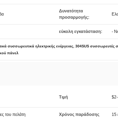
Δυνατότητα
βα
Ελ
προσαρμογής:
εύκολη εγκατάσταση:
- Ν
,
κά συσσωρευτικά ηλεκτρικής ενέργειας
304SUS συσσωρευτές στ
κού πάνελ
Τιμή
$2
ες του πελάτη
Χρόνος παράδοσης
15 