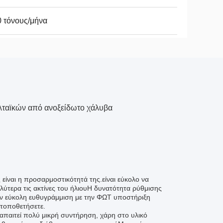
 τόνους/μήνα
λταϊκών από ανοξείδωτο χάλυβα
είναι η προσαρμοστικότητά της.είναι εύκολο να
ύτερα τις ακτίνες του ήλιουΗ δυνατότητα ρύθμισης
την εύκολη ευθυγράμμιση με την ΦΩΤ υποστήριξη
 τοποθετήσετε.
παιτεί πολύ μικρή συντήρηση, χάρη στο υλικό