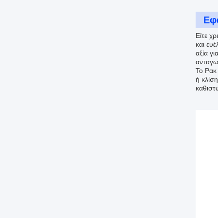
Εφ
Είτε χρ
και ευέ
αξία γ
ανταγω
Το Ρακ
ή κλίσ
καθιστ