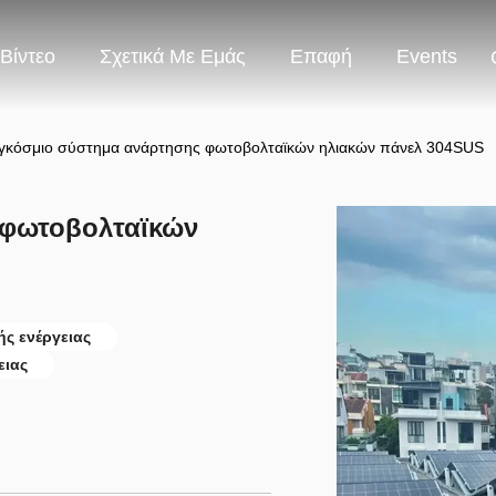
Βίντεο
Σχετικά Με Εμάς
Επαφή
Events
γκόσμιο σύστημα ανάρτησης φωτοβολταϊκών ηλιακών πάνελ 304SUS
 φωτοβολταϊκών
ς ενέργειας
ειας