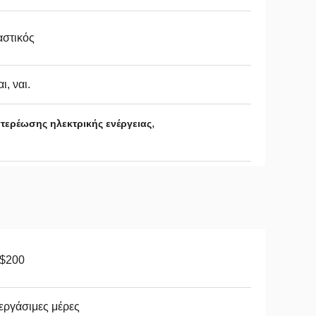
αστικός
αι, ναι.
,
ερέωσης ηλεκτρικής ενέργειας
-$200
εργάσιμες μέρες