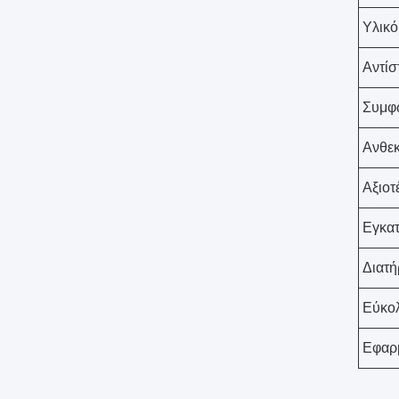
Υλικό
Αντίσ
Συμφ
Ανθεκ
Αξιοτ
Εγκα
Διατ
Εύκο
Εφαρ