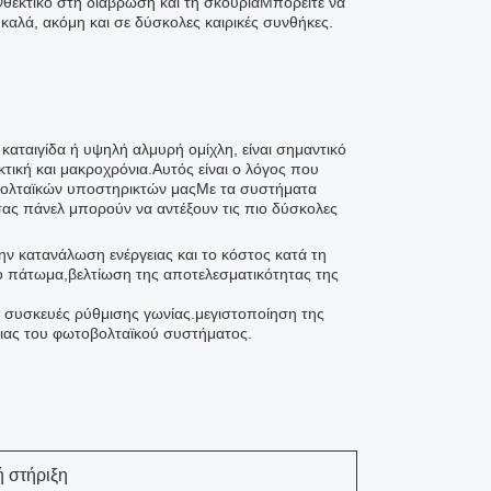
ανθεκτικό στη διάβρωση και τη σκουριάΜπορείτε να
 καλά, ακόμη και σε δύσκολες καιρικές συνθήκες.
καταιγίδα ή υψηλή αλμυρή ομίχλη, είναι σημαντικό
κτική και μακροχρόνια.Αυτός είναι ο λόγος που
οβολταϊκών υποστηρικτών μαςΜε τα συστήματα
 σας πάνελ μπορούν να αντέξουν τις πιο δύσκολες
ην κατανάλωση ενέργειας και το κόστος κατά τη
το πάτωμα,βελτίωση της αποτελεσματικότητας της
αι συσκευές ρύθμισης γωνίας.μεγιστοποίηση της
ιας του φωτοβολταϊκού συστήματος.
 στήριξη