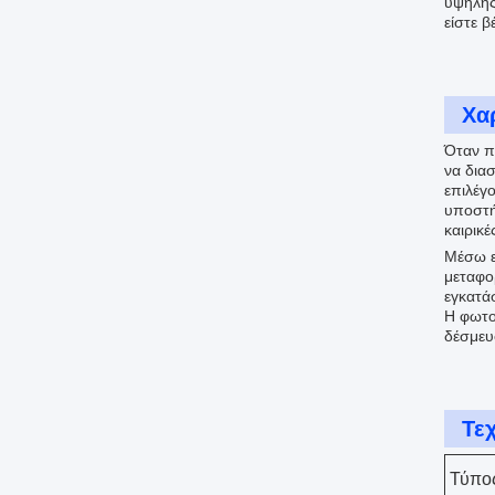
υψηλής
είστε β
Χα
Όταν π
να δια
επιλέγ
υποστή
καιρικέ
Μέσω ε
μεταφο
εγκατά
Η φωτο
δέσμευ
Τε
Τύπος