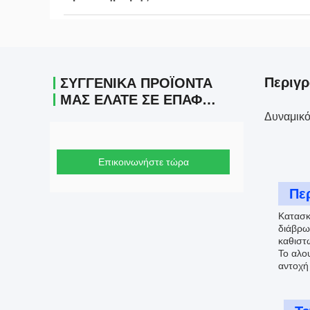
Περιγρ
ΣΥΓΓΕΝΙΚΆ ΠΡΟΪΌΝΤΑ
ΜΑΣ ΕΛΆΤΕ ΣΕ ΕΠΑΦΉ ΜΕ
Δυναμικό
Επικοινωνήστε τώρα
Πε
Κατασκ
διάβρω
καθιστώ
Το αλου
αντοχή 