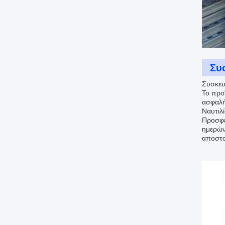
Συ
Συσκευ
Το προ
ασφαλή
Ναυτιλί
Προσφέ
ημερών
αποστο