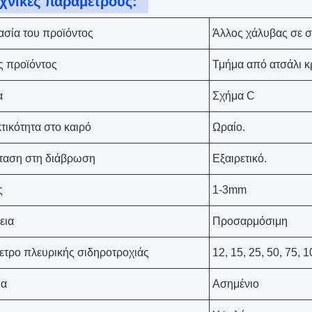
χνικές παραμέτρους:
σία του προϊόντος
Άλλος χάλυβας σε 
 προϊόντος
Τμήμα από ατσάλι κ
α
Σχήμα C
τικότητα στο καιρό
Ωραίο.
ταση στη διάβρωση
Εξαιρετικό.
ς
1-3mm
εια
Προσαρμόσιμη
τρο πλευρικής σιδηροτροχιάς
12, 15, 25, 50, 75, 
α
Ασημένιο