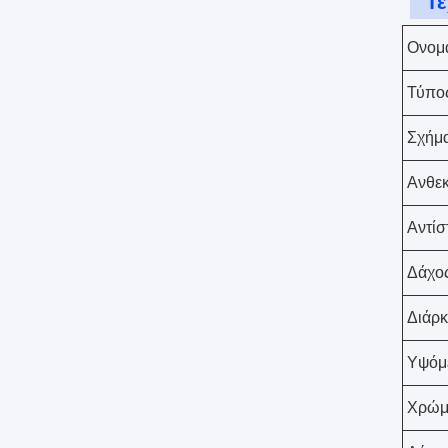
Τε
Ονομα
Τύπος
Σχήμ
Ανθεκ
Αντίσ
Δάχο
Διάρκ
Υψόμε
Χρώμ