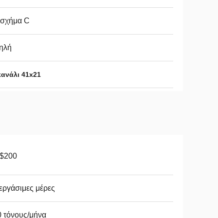
 σχήμα C
ηλή
ανάλι 41x21
-$200
εργάσιμες μέρες
 τόνους/μήνα