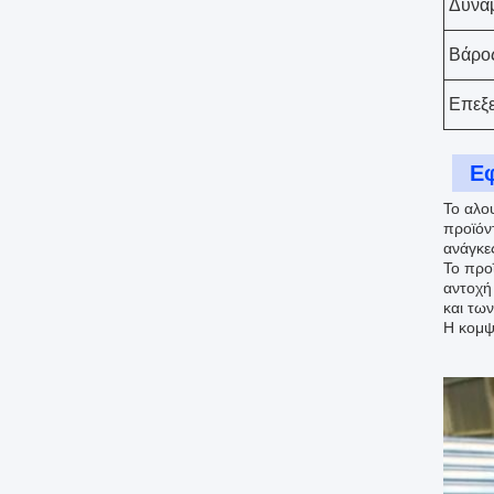
Δύνα
Βάρο
Επεξε
Ε
Το αλο
προϊόν
ανάγκε
Το προ
αντοχή
και των
Η κομψ