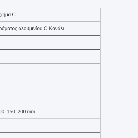
σχήμα C
ράματος αλουμινίου C-Κανάλι
100, 150, 200 mm