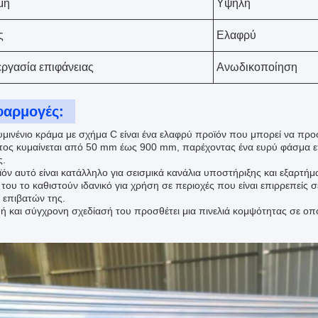
μη
Υψηλή
ς
Ελαφρύ
ργασία επιφάνειας
Ανωδικοποίηση
φαρμογές:
υμινένιο κράμα με σχήμα C είναι ένα ελαφρύ προϊόν που μπορεί να πρ
τος κυμαίνεται από 50 mm έως 900 mm, παρέχοντας ένα ευρύ φάσμα επι
ς.
ϊόν αυτό είναι κατάλληλο για σεισμικά κανάλια υποστήριξης και εξαρτή
 του το καθιστούν ιδανικό για χρήση σε περιοχές που είναι επιρρεπείς
 επιβατών της.
ή και σύγχρονη σχεδίασή του προσθέτει μια πινελιά κομψότητας σε ο