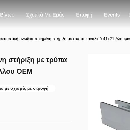
Βίντεο
Σχετικά Με Εμάς
Επαφή
Events
κευαστική ανωδικοποιημένη στήριξη με τρύπα καναλιού 41x21 Αλουμι
η στήριξη με τρύπα
άλλου OEM
ιο με σχισμές με στροφή