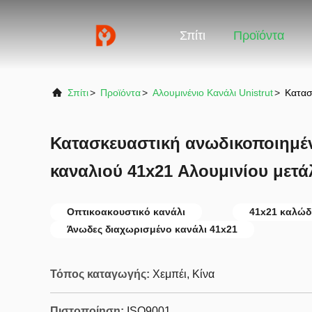
Σπίτι
Προϊόντα
Σπίτι
>
Προϊόντα
>
Αλουμινένιο Κανάλι Unistrut
>
Κατασ
Κατασκευαστική ανωδικοποιημέν
καναλιού 41x21 Αλουμινίου μετ
Οπτικοακουστικό κανάλι
41x21 καλώδ
Άνωδες διαχωρισμένο κανάλι 41x21
Τόπος καταγωγής:
Χεμπέι, Κίνα
Πιστοποίηση:
ISO9001